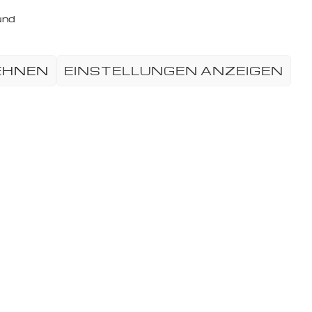
und
EHNEN
EINSTELLUNGEN ANZEIGEN
Informationen
atenschutzerklärung
Impressum