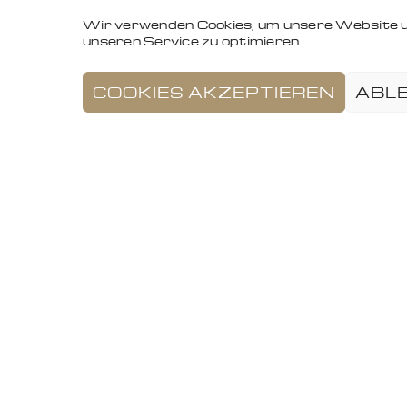
Wir verwenden Cookies, um unsere Website 
unseren Service zu optimieren.
COOKIES AKZEPTIEREN
ABL
Staudt Rechtsanwälte
und Fachanwälte
Ludwigstr. 11 | 69469 Weinheim
D
+ Tel. 06201 / 90620