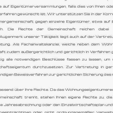
 auf Eigentümerversammlungen, falls dies von Ihnen ode
Verfahren gewünscht ist. Wir unterstützen Sie in der K
ergemeinschaft gegen einzelne Eigentümer, etwa auf 
ch. Die Rechte der Gemeinschaft reichen dabei
Augenmerk unserer Tätigkeit liegt auch auf der Vertre
chtung. Als Fachanwaltskanzlei, welche neben dem W
ft zudem außergerichtlich und gerichtlich in Verfahren
tig alle notwendigen Beschlüsse fassen zu lassen, um 
aftseigentum durchzusetzen. Zur Vertretung in geri
tändigen Beweisverfahren zur gerichtlichen Sicherung de
mfassend über Ihre Rechte. Da das Wohnungseigentumsrec
nschaft trennt, stehen Ihnen eigene Rechte zu, die wi
ne Jahresabrechnung oder den Einzelwirtschaftsplan und 
 beeinträchtigen oder nicht ordnungsgemäßer Verwal