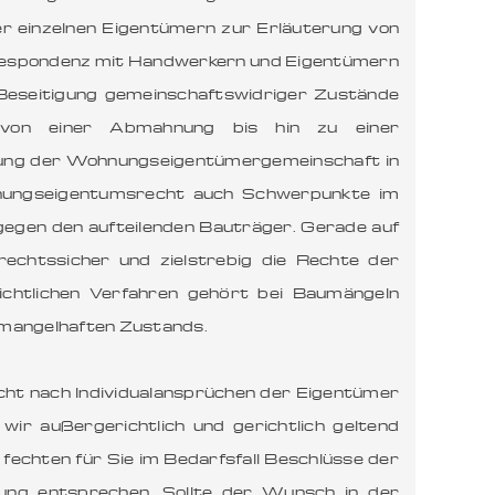
r einzelnen Eigentümern zur Erläuterung von
orrespondenz mit Handwerkern und Eigentümern
Beseitigung gemeinschaftswidriger Zustände
 von einer Abmahnung bis hin zu einer
tung der Wohnungseigentümergemeinschaft in
ohnungseigentumsrecht auch Schwerpunkte im
 gegen den aufteilenden Bauträger. Gerade auf
rechtssicher und zielstrebig die Rechte der
chtlichen Verfahren gehört bei Baumängeln
s mangelhaften Zustands.
ht nach Individualansprüchen der Eigentümer
r außergerichtlich und gerichtlich geltend
fechten für Sie im Bedarfsfall Beschlüsse der
tung entsprechen. Sollte der Wunsch in der